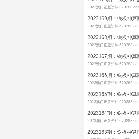
2023澳门正版资料 670288.co
2023169期：铁板神算
2023澳门正版资料 670288.co
2023168期：铁板神算
2023澳门正版资料 670288.co
2023167期：铁板神算
2023澳门正版资料 670288.co
2023166期：铁板神算
2023澳门正版资料 670288.co
2023165期：铁板神算
2023澳门正版资料 670288.co
2023164期：铁板神算
2023澳门正版资料 670288.co
2023163期：铁板神算