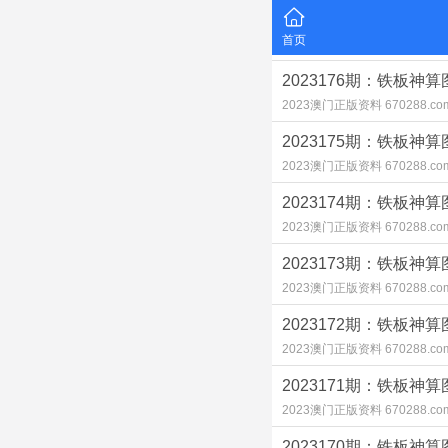
首页
2023176期：铁板神算
2023澳门正版资料 670288.co
2023175期：铁板神算
2023澳门正版资料 670288.co
2023174期：铁板神算
2023澳门正版资料 670288.co
2023173期：铁板神算
2023澳门正版资料 670288.co
2023172期：铁板神算
2023澳门正版资料 670288.co
2023171期：铁板神算
2023澳门正版资料 670288.co
2023170期：铁板神算