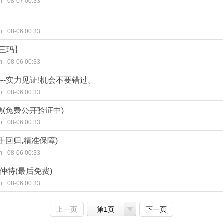
m
08-07 00:33
m
08-06 00:33
真三玛】
m
08-06 00:33
俏---实力见证!机会不要错过。
m
08-06 00:33
6碼(免费公开验证中)
m
08-06 00:33
高手回归,精准保障)
m
08-06 00:33
号仲特(最后免费)
m
08-06 00:33
上一页
第1页
下一页