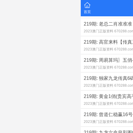
首页
219期: 老总二肖准准准
2023澳门正版资料 670288.co
219期: 高官来料【传
2023澳门正版资料 670288.co
219期: 周易算玛〗五
2023澳门正版资料 670288.co
219期: 独家九龙传真
2023澳门正版资料 670288.co
219期: 黄金1俏(贵宾
2023澳门正版资料 670288.co
219期: 曾道仁稳赢16
2023澳门正版资料 670288.co
219期: 九龙六盒皇彩