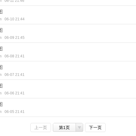
m
06-11 21:46
图
m
06-10 21:44
图
m
06-09 21:45
图
m
06-08 21:41
图
m
06-07 21:41
图
m
06-06 21:41
图
m
06-05 21:41
上一页
第1页
下一页