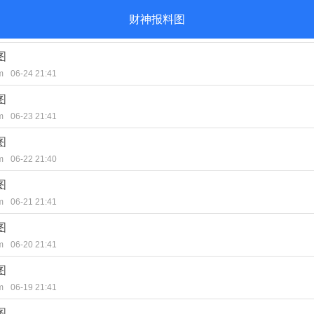
财神报料图
图
m
06-24 21:41
图
m
06-23 21:41
图
m
06-22 21:40
图
m
06-21 21:41
图
m
06-20 21:41
图
m
06-19 21:41
图