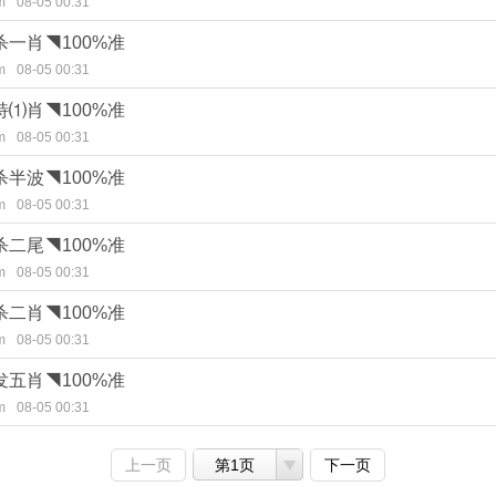
m
08-05 00:31
杀一肖◥100%准
m
08-05 00:31
特⑴肖◥100%准
m
08-05 00:31
杀半波◥100%准
m
08-05 00:31
杀二尾◥100%准
m
08-05 00:31
杀二肖◥100%准
m
08-05 00:31
发五肖◥100%准
m
08-05 00:31
上一页
第1页
下一页