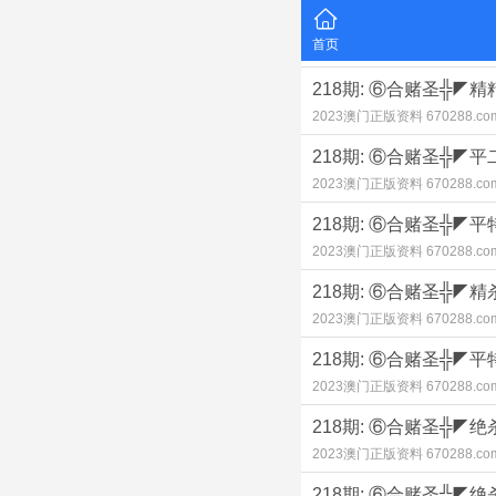
首页
218期: ⑥合赌圣╬◤
2023澳门正版资料 670288.co
218期: ⑥合赌圣╬◤平
2023澳门正版资料 670288.co
218期: ⑥合赌圣╬◤平
2023澳门正版资料 670288.co
218期: ⑥合赌圣╬◤精
2023澳门正版资料 670288.co
218期: ⑥合赌圣╬◤平
2023澳门正版资料 670288.co
218期: ⑥合赌圣╬◤绝
2023澳门正版资料 670288.co
218期: ⑥合赌圣╬◤绝