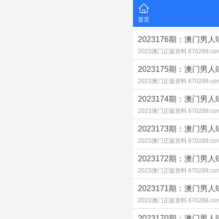
首页
2023176期：澳门男人
2023澳门正版资料 670288.co
2023175期：澳门男人
2023澳门正版资料 670288.co
2023174期：澳门男人
2023澳门正版资料 670288.co
2023173期：澳门男人
2023澳门正版资料 670288.co
2023172期：澳门男人
2023澳门正版资料 670288.co
2023171期：澳门男人
2023澳门正版资料 670288.co
2023170期：澳门男人