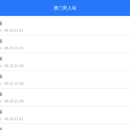
澳门男人味
味
m
06-24 21:41
味
m
06-23 21:41
味
m
06-22 21:40
味
m
06-21 21:40
味
m
06-20 21:40
味
m
06-19 21:41
味