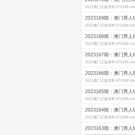
2023澳门正版资料 670288.co
2023169期：澳门男人
2023澳门正版资料 670288.co
2023168期：澳门男人
2023澳门正版资料 670288.co
2023167期：澳门男人
2023澳门正版资料 670288.co
2023166期：澳门男人
2023澳门正版资料 670288.co
2023165期：澳门男人
2023澳门正版资料 670288.co
2023164期：澳门男人
2023澳门正版资料 670288.co
2023163期：澳门男人