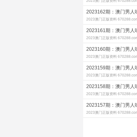
2023澳门正版资料 670288.co
2023162期：澳门男人
2023澳门正版资料 670288.co
2023161期：澳门男人
2023澳门正版资料 670288.co
2023160期：澳门男人
2023澳门正版资料 670288.co
2023159期：澳门男人
2023澳门正版资料 670288.co
2023158期：澳门男人
2023澳门正版资料 670288.co
2023157期：澳门男人
2023澳门正版资料 670288.co