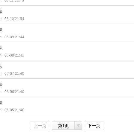
m
06-11 21:45
味
m
06-10 21:44
味
m
06-09 21:44
味
m
06-08 21:41
味
m
06-07 21:40
味
m
06-06 21:40
味
m
06-05 21:40
上一页
第1页
下一页