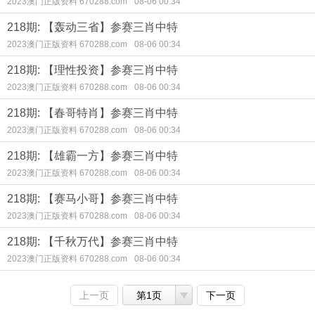
2023澳门正版资料 670288.com
08-06 00:34
218期: 【轰动三省】参赛三肖中特
2023澳门正版资料 670288.com
08-06 00:34
218期: 【理性投资】参赛三肖中特
2023澳门正版资料 670288.com
08-06 00:34
218期: 【春哥特肖】参赛三肖中特
2023澳门正版资料 670288.com
08-06 00:34
218期: 【雄霸一方】参赛三肖中特
2023澳门正版资料 670288.com
08-06 00:34
218期: 【赛马小哥】参赛三肖中特
2023澳门正版资料 670288.com
08-06 00:34
218期: 【千秋万代】参赛三肖中特
2023澳门正版资料 670288.com
08-06 00:34
上一页
第1页
下一页