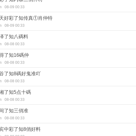
m
08-09 00:33
※天天好彩了知传真①肖仲特
m
08-09 00:33
惠泽了知八碼料
m
08-08 00:33
易得了知16碼仲
m
08-08 00:33
鬼谷了知8碼好鬼准吖
m
08-08 00:33
福湘了知5点十碼
m
08-08 00:33
民间了知三俏准
m
08-08 00:33
贵宾中彩了知8俏好料