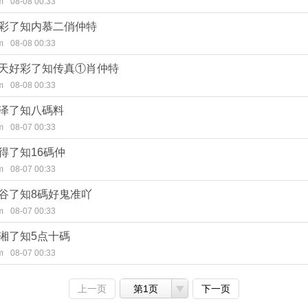
m
08-08 00:33
※星彩了知内慕二俏仲特
m
08-08 00:33
※天天好彩了知传真①肖仲特
m
08-08 00:33
惠泽了知八碼料
m
08-07 00:33
易得了知16碼仲
m
08-07 00:33
鬼谷了知8碼好鬼准吖
m
08-07 00:33
福湘了知5点十碼
m
08-07 00:33
上一页
第1页
下一页