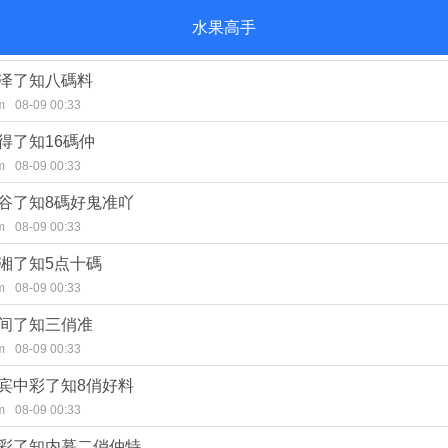
水果高手
惠泽了知八碼料
m
08-09 00:33
易得了知16碼仲
m
08-09 00:33
鬼谷了知8碼好鬼准吖
m
08-09 00:33
福湘了知5点十碼
m
08-09 00:33
民间了知三俏准
m
08-09 00:33
贵宾中彩了知8俏好料
m
08-09 00:33
※星彩了知内慕二俏仲特