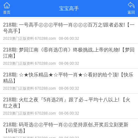
宝宝高手
首页
返回
218期: 一号高手㊣㊣㊣平特一肖㊣㊣㊣百万之!跟者必发!【一
号高手】
2023澳门正版资料 670288.com
08-06 00:32
218期: 梦回江南《⑥肖选①肖》终极挑战,上帝的礼物!【梦回
江南】
2023澳门正版资料 670288.com
08-06 00:32
218期: ☆★快乐精品★☆平特一肖★☆看好的给个顶!【快乐
精品】
2023澳门正版资料 670288.com
08-06 00:32
218期: 火红之夜『5肖选2肖』跟了必→平均十八以上! 【火
红之夜】
2023澳门正版资料 670288.com
08-06 00:32
218期: 码哥选㊣㊣平特一肖㊣㊣坚持原创,开奖后立刻更新
【码哥选】