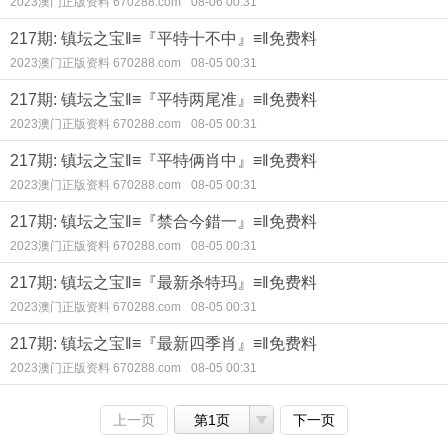
2023澳门正版资料 670288.com
08-06 00:31
217期: 镇坛之宝‖≡『平特十不中』≡‖免费料
2023澳门正版资料 670288.com
08-05 00:31
217期: 镇坛之宝‖≡『平特两尾准』≡‖免费料
2023澳门正版资料 670288.com
08-05 00:31
217期: 镇坛之宝‖≡『平特俩肖中』≡‖免费料
2023澳门正版资料 670288.com
08-05 00:31
217期: 镇坛之宝‖≡『禁合今錯一』≡‖免费料
2023澳门正版资料 670288.com
08-05 00:31
217期: 镇坛之宝‖≡『最新杀特玛』≡‖免费料
2023澳门正版资料 670288.com
08-05 00:31
217期: 镇坛之宝‖≡『最新四季肖』≡‖免费料
2023澳门正版资料 670288.com
08-05 00:31
上一页
第1页
下一页