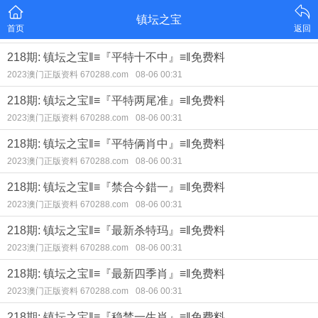
镇坛之宝
首页
返回
218期: 镇坛之宝‖≡『平特十不中』≡‖免费料
2023澳门正版资料 670288.com
08-06 00:31
218期: 镇坛之宝‖≡『平特两尾准』≡‖免费料
2023澳门正版资料 670288.com
08-06 00:31
218期: 镇坛之宝‖≡『平特俩肖中』≡‖免费料
2023澳门正版资料 670288.com
08-06 00:31
218期: 镇坛之宝‖≡『禁合今錯一』≡‖免费料
2023澳门正版资料 670288.com
08-06 00:31
218期: 镇坛之宝‖≡『最新杀特玛』≡‖免费料
2023澳门正版资料 670288.com
08-06 00:31
218期: 镇坛之宝‖≡『最新四季肖』≡‖免费料
2023澳门正版资料 670288.com
08-06 00:31
218期: 镇坛之宝‖≡『稳禁一生肖』≡‖免费料