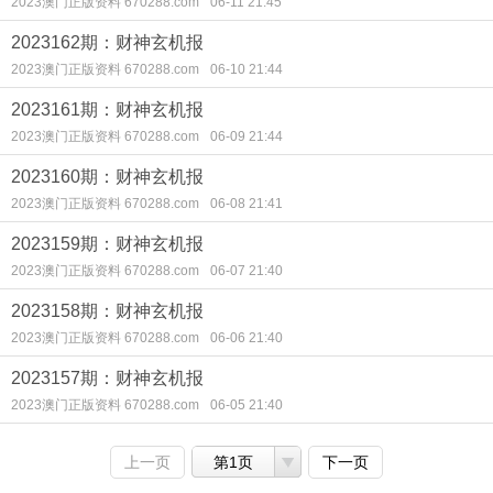
2023澳门正版资料 670288.com
06-11 21:45
2023162期：财神玄机报
2023澳门正版资料 670288.com
06-10 21:44
2023161期：财神玄机报
2023澳门正版资料 670288.com
06-09 21:44
2023160期：财神玄机报
2023澳门正版资料 670288.com
06-08 21:41
2023159期：财神玄机报
2023澳门正版资料 670288.com
06-07 21:40
2023158期：财神玄机报
2023澳门正版资料 670288.com
06-06 21:40
2023157期：财神玄机报
2023澳门正版资料 670288.com
06-05 21:40
上一页
第1页
下一页