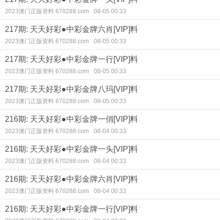
2023澳门正版资料 670288.com
08-05 00:33
217期: 天天好彩●中彩金牌六肖[VIP]料
2023澳门正版资料 670288.com
08-05 00:33
217期: 天天好彩●中彩金牌一行[VIP]料
2023澳门正版资料 670288.com
08-05 00:33
217期: 天天好彩●中彩金牌八玛[VIP]料
2023澳门正版资料 670288.com
08-05 00:33
216期: 天天好彩●中彩金牌一俏[VIP]料
2023澳门正版资料 670288.com
08-04 00:33
216期: 天天好彩●中彩金牌一头[VIP]料
2023澳门正版资料 670288.com
08-04 00:33
216期: 天天好彩●中彩金牌六肖[VIP]料
2023澳门正版资料 670288.com
08-04 00:33
216期: 天天好彩●中彩金牌一行[VIP]料