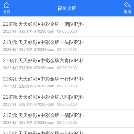
福星金牌
首页
返回
218期: 天天好彩●中彩金牌一俏[VIP]料
2023澳门正版资料 670288.com
08-06 00:33
218期: 天天好彩●中彩金牌一头[VIP]料
2023澳门正版资料 670288.com
08-06 00:33
218期: 天天好彩●中彩金牌六肖[VIP]料
2023澳门正版资料 670288.com
08-06 00:33
218期: 天天好彩●中彩金牌一行[VIP]料
2023澳门正版资料 670288.com
08-06 00:33
218期: 天天好彩●中彩金牌八玛[VIP]料
2023澳门正版资料 670288.com
08-06 00:33
217期: 天天好彩●中彩金牌一俏[VIP]料
2023澳门正版资料 670288.com
08-05 00:33
217期: 天天好彩●中彩金牌一头[VIP]料