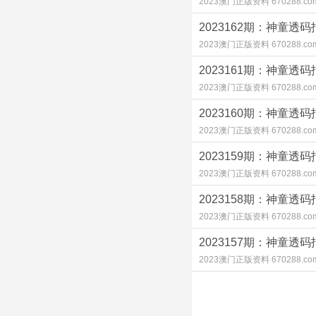
2023澳门正版资料 670288.co
2023162期：神童透码
2023澳门正版资料 670288.co
2023161期：神童透码
2023澳门正版资料 670288.co
2023160期：神童透码
2023澳门正版资料 670288.co
2023159期：神童透码
2023澳门正版资料 670288.co
2023158期：神童透码
2023澳门正版资料 670288.co
2023157期：神童透码
2023澳门正版资料 670288.co