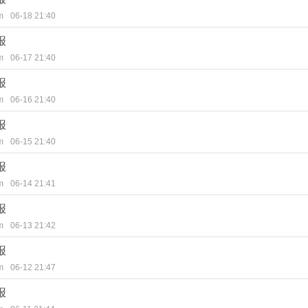
m
06-18 21:40
报
m
06-17 21:40
报
m
06-16 21:40
报
m
06-15 21:40
报
m
06-14 21:41
报
m
06-13 21:42
报
m
06-12 21:47
报