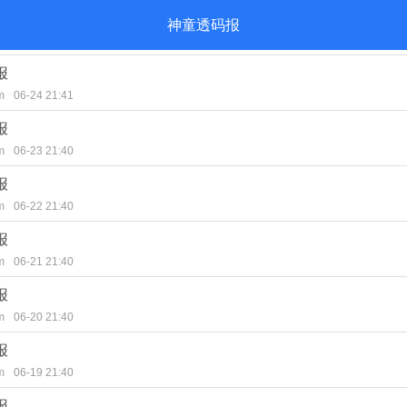
神童透码报
报
m
06-24 21:41
报
m
06-23 21:40
报
m
06-22 21:40
报
m
06-21 21:40
报
m
06-20 21:40
报
m
06-19 21:40
报