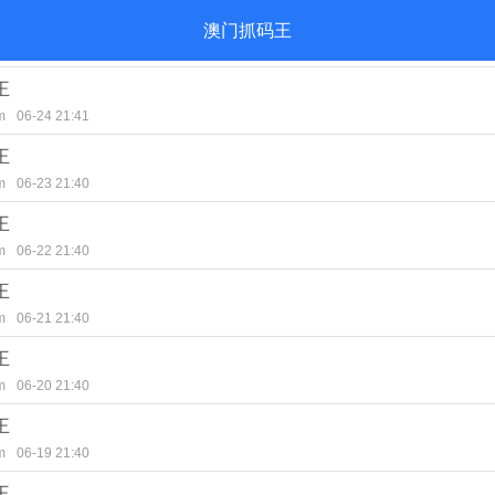
澳门抓码王
王
m
06-24 21:41
王
m
06-23 21:40
王
m
06-22 21:40
王
m
06-21 21:40
王
m
06-20 21:40
王
m
06-19 21:40
王