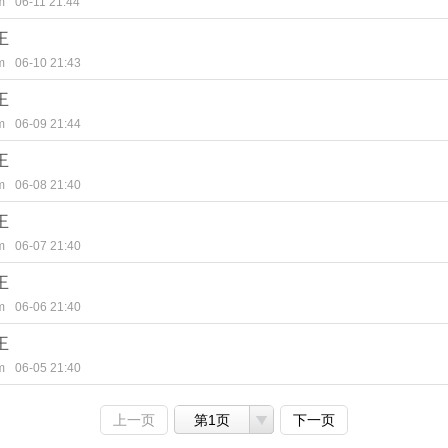
m
06-11 21:44
王
m
06-10 21:43
王
m
06-09 21:44
王
m
06-08 21:40
王
m
06-07 21:40
王
m
06-06 21:40
王
m
06-05 21:40
上一页
第1页
下一页