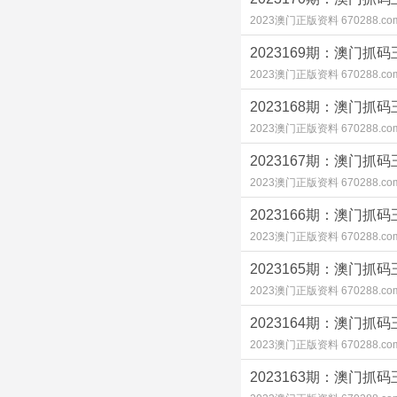
2023澳门正版资料 670288.co
2023169期：澳门抓码
2023澳门正版资料 670288.co
2023168期：澳门抓码
2023澳门正版资料 670288.co
2023167期：澳门抓码
2023澳门正版资料 670288.co
2023166期：澳门抓码
2023澳门正版资料 670288.co
2023165期：澳门抓码
2023澳门正版资料 670288.co
2023164期：澳门抓码
2023澳门正版资料 670288.co
2023163期：澳门抓码