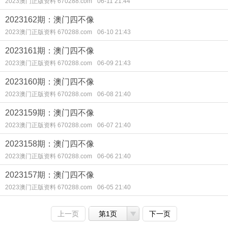
2023澳门正版资料 670288.com
06-11 21:44
2023162期：澳门四不像
2023澳门正版资料 670288.com
06-10 21:43
2023161期：澳门四不像
2023澳门正版资料 670288.com
06-09 21:43
2023160期：澳门四不像
2023澳门正版资料 670288.com
06-08 21:40
2023159期：澳门四不像
2023澳门正版资料 670288.com
06-07 21:40
2023158期：澳门四不像
2023澳门正版资料 670288.com
06-06 21:40
2023157期：澳门四不像
2023澳门正版资料 670288.com
06-05 21:40
上一页
第1页
下一页