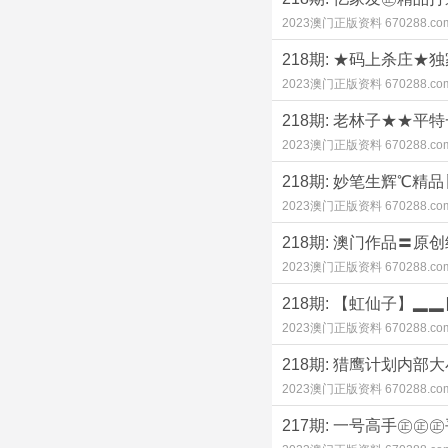
2023澳门正版资料 670288.co
218期: ★码上杀庄
2023澳门正版资料 670288.co
218期: 老林子★★
2023澳门正版资料 670288.co
218期: 妙笔生辉℃
2023澳门正版资料 670288.co
218期: 澳门作品〓
2023澳门正版资料 670288.co
218期: 【虹仙子】
2023澳门正版资料 670288.co
218期: 猎鹰计划内
2023澳门正版资料 670288.co
217期: 一号高手㊣