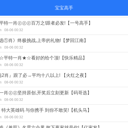
宝宝高手
㊣㊣平特一肖㊣㊣㊣百万之!跟者必发!【一号高手】
m
08-06 00:32
⑥肖选①肖》终极挑战,上帝的礼物!【梦回江南】
m
08-06 00:32
品★☆平特一肖★☆看好的给个顶!【快乐精品】
m
08-06 00:32
肖选2肖』跟了必→平均十八以上! 【火红之夜】
m
08-06 00:32
平特一肖㊣㊣坚持原创,开奖后立刻更新【码哥选】
m
08-06 00:32
码特 特大英雄码 与你携手 到你不敢笑!【机头马】
m
08-06 00:32
品打造《单双》名震六合界,敢下赢家就是你!【亿家发】