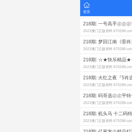
首页
218期: 一号高手㊣
2023澳门正版资料 670288.co
218期: 梦回江南《
2023澳门正版资料 670288.co
218期: ☆★快乐精
2023澳门正版资料 670288.co
218期: 火红之夜『5
2023澳门正版资料 670288.co
218期: 码哥选㊣㊣
2023澳门正版资料 670288.co
218期: 机头马 十二
2023澳门正版资料 670288.co
218期: 亿家发㊣精