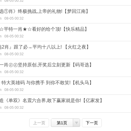
m
08-05 00:32
⑥肖选①肖》终极挑战,上帝的礼物!【梦回江南】
m
08-05 00:32
品★☆平特一肖★☆看好的给个顶!【快乐精品】
m
08-05 00:32
肖选2肖』跟了必→平均十八以上! 【火红之夜】
m
08-05 00:32
平特一肖㊣㊣坚持原创,开奖后立刻更新【码哥选】
m
08-05 00:32
码特 特大英雄码 与你携手 到你不敢笑!【机头马】
m
08-05 00:32
品打造《单双》名震六合界,敢下赢家就是你!【亿家发】
m
08-05 00:32
上一页
第1页
下一页