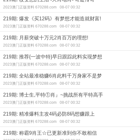
2023澳门正版资料 670288.com
08-07 00:32
219期: 爆发《买12码》有梦想才能造就财富!
2023澳门正版资料 670288.com
08-07 00:32
219期: 月薪突破十万元2肖百万的理想!
2023澳门正版资料 670288.com
08-07 00:32
219期: 推荐{一波中特}早日跟踪此料实现梦想
2023澳门正版资料 670288.com
08-07 00:32
219期: 全站最准稳赚6肖此料千万身家不是梦
2023澳门正版资料 670288.com
08-07 00:32
219期: 博士生,平特①肖』~挑战所有平特高手
2023澳门正版资料 670288.com
08-07 00:32
219期: 精准爆料主攻4码必防8码想赚跟上
2023澳门正版资料 670288.com
08-07 00:32
219期: 称霸9肖王☆已更新准到你不敢相信