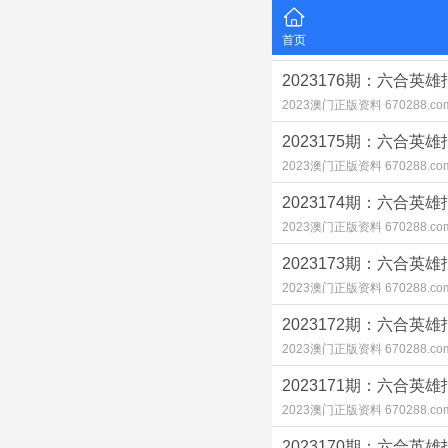
首页
2023176期：六合英雄
2023澳门正版资料 670288.co
2023175期：六合英雄
2023澳门正版资料 670288.co
2023174期：六合英雄
2023澳门正版资料 670288.co
2023173期：六合英雄
2023澳门正版资料 670288.co
2023172期：六合英雄
2023澳门正版资料 670288.co
2023171期：六合英雄
2023澳门正版资料 670288.co
2023170期：六合英雄