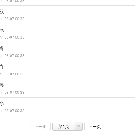
m
08-07 00:33
单双
m
08-07 00:33
一尾
m
08-07 00:33
五肖
m
08-07 00:33
生肖
m
08-07 00:33
野兽
m
08-07 00:33
大小
m
08-07 00:33
上一页
第1页
下一页