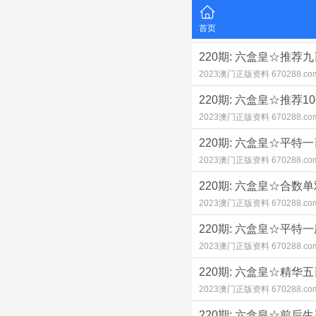
首页
220期: 六盒皇☆推荐
2023澳门正版资料 670288.co
220期: 六盒皇☆推荐1
2023澳门正版资料 670288.co
220期: 六盒皇☆平特
2023澳门正版资料 670288.co
220期: 六盒皇☆合数
2023澳门正版资料 670288.co
220期: 六盒皇☆平特
2023澳门正版资料 670288.co
220期: 六盒皇☆精华
2023澳门正版资料 670288.co
220期: 六盒皇☆前后