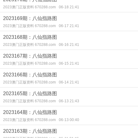
2023澳门正版资料 670288.com
06-18 21:41
2023169期：八仙指路图
2023澳门正版资料 670288.com
06-17 21:41
2023168期：八仙指路图
2023澳门正版资料 670288.com
06-16 21:41
2023167期：八仙指路图
2023澳门正版资料 670288.com
06-15 21:41
2023166期：八仙指路图
2023澳门正版资料 670288.com
06-14 21:41
2023165期：八仙指路图
2023澳门正版资料 670288.com
06-13 21:43
2023164期：八仙指路图
2023澳门正版资料 670288.com
06-13 00:40
2023163期：八仙指路图