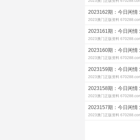
2023澳门正版资料 670288.co
2023162期：今日闲情
2023澳门正版资料 670288.co
2023161期：今日闲情
2023澳门正版资料 670288.co
2023160期：今日闲情
2023澳门正版资料 670288.co
2023159期：今日闲情
2023澳门正版资料 670288.co
2023158期：今日闲情
2023澳门正版资料 670288.co
2023157期：今日闲情
2023澳门正版资料 670288.co