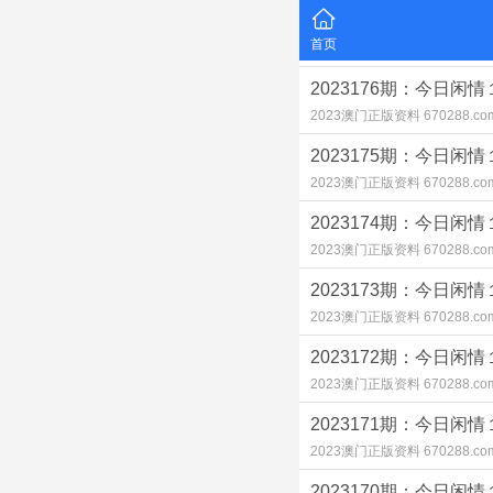
首页
2023176期：今日闲情
2023澳门正版资料 670288.co
2023175期：今日闲情
2023澳门正版资料 670288.co
2023174期：今日闲情
2023澳门正版资料 670288.co
2023173期：今日闲情
2023澳门正版资料 670288.co
2023172期：今日闲情
2023澳门正版资料 670288.co
2023171期：今日闲情
2023澳门正版资料 670288.co
2023170期：今日闲情