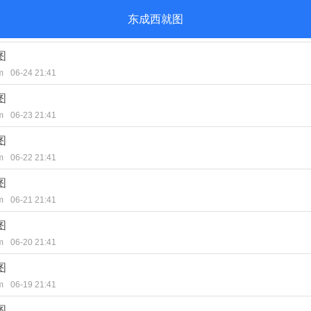
东成西就图
图
m
06-24 21:41
图
m
06-23 21:41
图
m
06-22 21:41
图
m
06-21 21:41
图
m
06-20 21:41
图
m
06-19 21:41
图