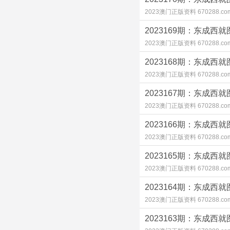
2023澳门正版资料 670288.co
2023169期：东成西就
2023澳门正版资料 670288.co
2023168期：东成西就
2023澳门正版资料 670288.co
2023167期：东成西就
2023澳门正版资料 670288.co
2023166期：东成西就
2023澳门正版资料 670288.co
2023165期：东成西就
2023澳门正版资料 670288.co
2023164期：东成西就
2023澳门正版资料 670288.co
2023163期：东成西就