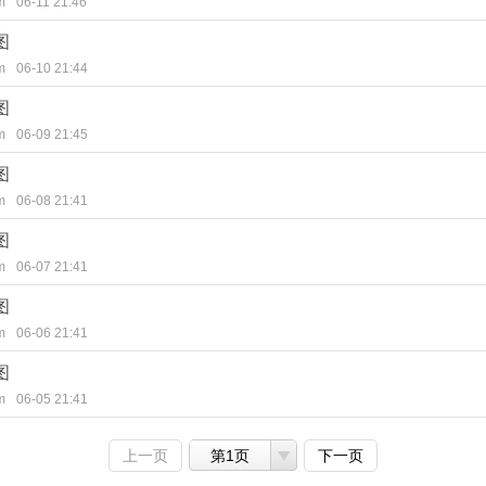
m
06-11 21:46
图
m
06-10 21:44
图
m
06-09 21:45
图
m
06-08 21:41
图
m
06-07 21:41
图
m
06-06 21:41
图
m
06-05 21:41
上一页
第1页
下一页