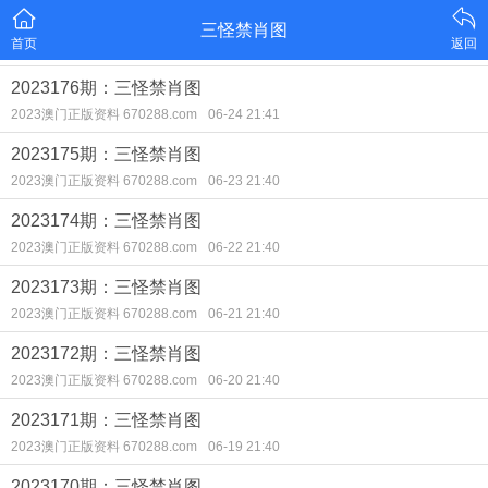
三怪禁肖图
首页
返回
2023176期：三怪禁肖图
2023澳门正版资料 670288.com
06-24 21:41
2023175期：三怪禁肖图
2023澳门正版资料 670288.com
06-23 21:40
2023174期：三怪禁肖图
2023澳门正版资料 670288.com
06-22 21:40
2023173期：三怪禁肖图
2023澳门正版资料 670288.com
06-21 21:40
2023172期：三怪禁肖图
2023澳门正版资料 670288.com
06-20 21:40
2023171期：三怪禁肖图
2023澳门正版资料 670288.com
06-19 21:40
2023170期：三怪禁肖图